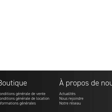
Boutique
À propos de no
onditions générale de vente
Actualités
onditions générale de location
Nous rejoindre
nformations générales
Notre réseau