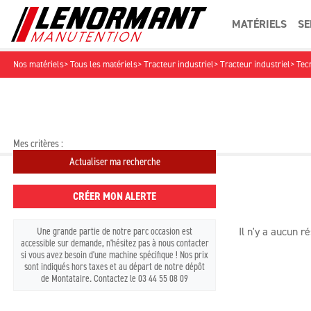
MATÉRIELS
SE
Nos matériels
Tous les matériels
Tracteur industriel
Tracteur industriel
Tec
OCCASIONS
ACCESSOIRES
Mes critères :
TRACTEUR INDUSTRIEL
LOGISTIQ
Actualiser ma recherche
CRÉER MON ALERTE
FOURCHES ET GODETS
UN
Une grande partie de notre parc occasion est
Il n'y a aucun r
accessible sur demande, n'hésitez pas à nous contacter
si vous avez besoin d'une machine spécifique ! Nos prix
sont indiqués hors taxes et au départ de notre dépôt
de Montataire. Contactez le 03 44 55 08 09