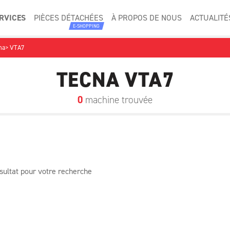
RVICES
PIÈCES DÉTACHÉES
À PROPOS DE NOUS
ACTUALITÉ
E-SHOPPING
na
VTA7
NEUFS
TECNA VTA7
NACELLE
MATÉRIEL DE NETTO
0
machine trouvée
PETITS MATÉRIELS ET SOL
UE ET PRODUITS SPÉCIAUX
MANUTENTION
KNOWN CATEGORY
ésultat pour votre recherche