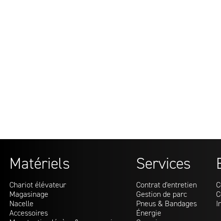
Matériels
Services
Chariot élévateur
Contrat d'entretien
C
Magasinage
Gestion de parc
C
Nacelle
Pneus & Bandages
I
Accessoires
Énergie