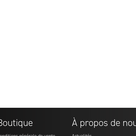
ectrique
3000 mm
1800 kg
Electrique
3000 m
ONTAL TOUT TERRAIN
CHARIOT FRONTAL TOUT TE
ÉLECTRIQUE
FE2RT18
Noblelift
Marque
Noblelift
FE2RT25
Réf:
FE2RT18
duelle
2500 kg
Capacité résiduelle
1800 kg
étique
Electrique
Source énergétique
Electriq
evée
3000 mm
Hauteur de levée
3000 m
sur demande
Prix sur dema
Boutique
À propos de no
onditions générale de vente
Actualités