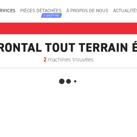
RVICES
PIÈCES DÉTACHÉES
À PROPOS DE NOUS
ACTUALITÉ
E-SHOPPING
NEUFS
RONTAL TOUT TERRAIN 
NACELLE
MATÉRIEL DE NETTO
2
machines trouvées
PETITS MATÉRIELS ET SOL
UE ET PRODUITS SPÉCIAUX
MANUTENTION
KNOWN CATEGORY