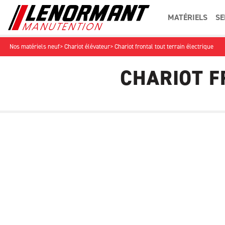
MATÉRIELS
SE
Nos matériels neuf
Chariot élévateur
Chariot frontal tout terrain électrique
OCCASIONS
CHARIOT F
ACCESSOIRES
TRACTEUR INDUSTRIEL
LOGISTIQ
FOURCHES ET GODETS
UN
Filtres
Marque