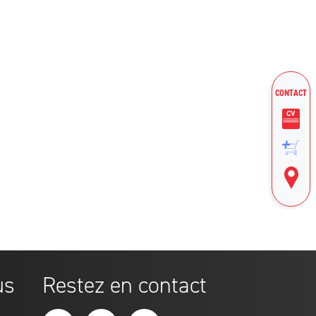
m
RRAIN
CONTACT
ue
m
nde
us
Restez en contact