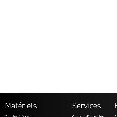
2500 kg
El
CHARIOT FR
ÉLECTRIQUE
FE2RT25
Marque
Réf:
Capacité rési
Source énerg
Hauteur de l
Prix 
Matériels
Services
Chariot élévateur
Contrat d'entretien
C