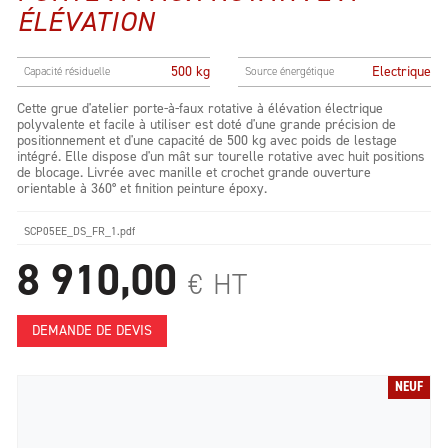
ÉLÉVATION
500 kg
Electrique
Capacité résiduelle
Source énergétique
Cette grue d'atelier porte-à-faux rotative à élévation électrique
polyvalente et facile à utiliser est doté d'une grande précision de
positionnement et d'une capacité de 500 kg avec poids de lestage
intégré. Elle dispose d'un mât sur tourelle rotative avec huit positions
de blocage. Livrée avec manille et crochet grande ouverture
orientable à 360° et finition peinture époxy.
SCP05EE_DS_FR_1.pdf
8 910,00
€
HT
DEMANDE DE DEVIS
NEUF