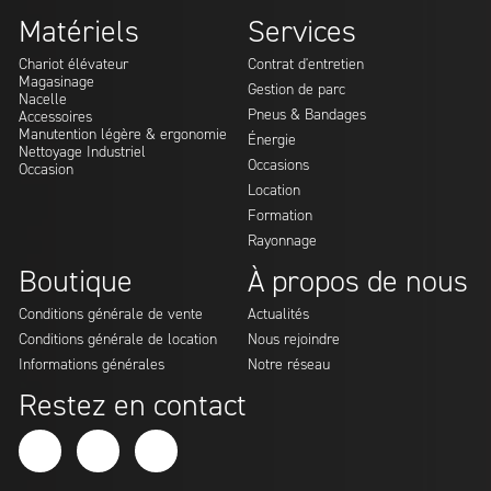
Matériels
Services
Chariot élévateur
Contrat d'entretien
Magasinage
Gestion de parc
Nacelle
Pneus & Bandages
Accessoires
Manutention légère & ergonomie
Énergie
Nettoyage Industriel
Occasions
Occasion
Location
Formation
Rayonnage
Boutique
À propos de nous
Conditions générale de vente
Actualités
Conditions générale de location
Nous rejoindre
Informations générales
Notre réseau
Restez en contact